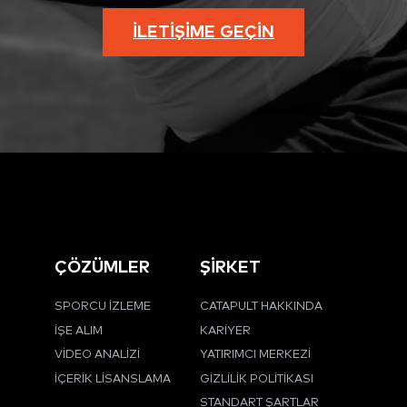
İLETIŞIME GEÇIN
ÇÖZÜMLER
ŞİRKET
SPORCU İZLEME
CATAPULT HAKKINDA
İŞE ALIM
KARIYER
VIDEO ANALIZI
YATIRIMCI MERKEZI
İÇERIK LISANSLAMA
GIZLILIK POLITIKASI
STANDART ŞARTLAR