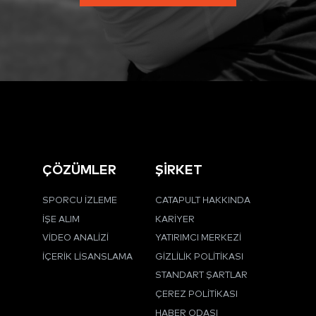
ÇÖZÜMLER
ŞİRKET
SPORCU İZLEME
CATAPULT HAKKINDA
İŞE ALIM
KARIYER
VIDEO ANALIZI
YATIRIMCI MERKEZI
İÇERIK LISANSLAMA
GIZLILIK POLITIKASI
STANDART ŞARTLAR
ÇEREZ POLITIKASI
HABER ODASI