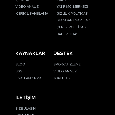
İŞE ALIM
KARIYER
VIDEO ANALIZI
YATIRIMCI MERKEZI
İÇERIK LISANSLAMA
GIZLILIK POLITIKASI
STANDART ŞARTLAR
ÇEREZ POLITIKASI
HABER ODASI
KAYNAKLAR
DESTEK
BLOG
SPORCU İZLEME
SSS
VIDEO ANALIZI
FIYATLANDIRMA
TOPLULUK
İLETIŞIM
BIZE ULAŞIN