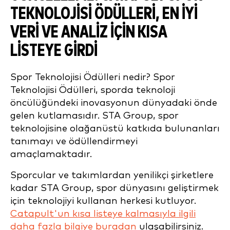
TEKNOLOJISI ÖDÜLLERI, EN İYI
VERI VE ANALIZ IÇIN KISA
LISTEYE GIRDI
Spor Teknolojisi Ödülleri nedir? Spor
Teknolojisi Ödülleri, sporda teknoloji
öncülüğündeki inovasyonun dünyadaki önde
gelen kutlamasıdır. STA Group, spor
teknolojisine olağanüstü katkıda bulunanları
tanımayı ve ödüllendirmeyi
amaçlamaktadır.
Sporcular ve takımlardan yenilikçi şirketlere
kadar STA Group, spor dünyasını geliştirmek
için teknolojiyi kullanan herkesi kutluyor.
Catapult'un kısa listeye kalmasıyla ilgili
daha fazla bilgiye buradan
ulaşabilirsiniz.