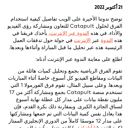
21 أكتوبر 2022
توضح ندوتنا الأخيرة على الويب تفاصيل كيفية استخدام
الفرق لحلول Catapult للتعاون ومشاركة رؤى الفيديو
والأداء. في هذه
الندوة عبر الإنترنت،
يأخذك فريقنا في
هذه
الندوة
عبر
الإنترنت
في جولة حول تدفقات العمل
الرئيسية هذه عبر تحليل ما قبل المباراة وأثناءها وبعدها.
اطلع على معاينة الندوة عبر الإنترنت أدناه:
تقوم الفرق الرياضية بجمع وتحليل كميات هائلة من
البيانات ومقاطع الفيديو كل أسبوع، خاصةً أثناء المباريات
وبعدها. وعلى سبيل المثال، تقوم فرق الفورمولا 1 التي
تستخدم منصة Catapult بجمع ومشاركة أكثر من 17
مليون نقطة بيانات على مدار كل عطلة نهاية أسبوع
لسباق الجائزة الكبرى. وبمقارنة ذلك بكرة القدم، فإن
هذا يعادل نفس كمية البيانات التي تم جمعها ومشاركتها
على مدار 12 موسمًا كاملاً من الدوري الإنجليزي الممتاز