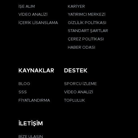
İŞE ALIM
KARIYER
VIDEO ANALIZI
YATIRIMCI MERKEZI
İÇERIK LISANSLAMA
GIZLILIK POLITIKASI
STANDART ŞARTLAR
ÇEREZ POLITIKASI
HABER ODASI
KAYNAKLAR
DESTEK
BLOG
SPORCU İZLEME
SSS
VIDEO ANALIZI
FIYATLANDIRMA
TOPLULUK
İLETIŞIM
BIZE ULAŞIN