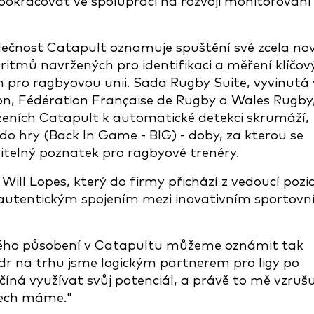
 pokračovat ve spolupráci na rozvoji monitorování
lečnost Catapult oznamuje spuštění své zcela no
ritmů navržených pro identifikaci a měření klíčov
ch pro ragbyovou unii. Sada Rugby Suite, vyvinutá 
on, Fédération Française de Rugby a Wales Rugby
řízeních Catapult k automatické detekci skrumáží,
o hry (Back In Game - BIG) - doby, za kterou se
nitelný poznatek pro ragbyové trenéry.
Will Lopes, který do firmy přichází z vedoucí pozi
 autentickým spojením mezi inovativním sportov
 mého působení v Catapultu můžeme oznámit tak
ídr na trhu jsme logickým partnerem pro ligy po
íná využívat svůj potenciál, a právě to mě vzrušu
etech máme."