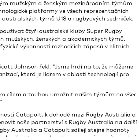
orským mužským a ženským mezinárodním týmům
nologické platformy ve všech reprezentačních
, australských týmů U18 a ragbyových sedmiček.
 používat čtyři australské kluby Super Rugby
ých mužských, ženských a akademických týmů.
fyzické výkonnosti rozhodčích zápasů v elitních
Scott Johnson řekl: "Jsme hrdí na to, že můžeme
izací, která je lídrem v oblasti technologií pro
ným cílem a touhou umožnit našim týmům na vše
"
čnosti Catapult, k dohodě mezi Rugby Australia a
ovit naše partnerství s Rugby Australia na další
ugby Australia a Catapult sdílejí stejné hodnoty