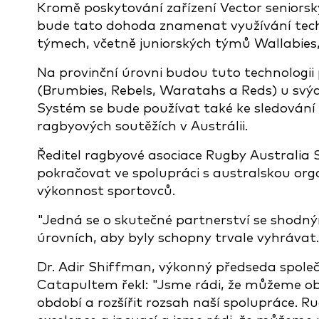
Kromě poskytování zařízení Vector seni
bude tato dohoda znamenat využívání tech
týmech, včetně juniorských týmů Wallabies
Na provinční úrovni budou tuto technologii
(Brumbies, Rebels, Waratahs a Reds) u sv
Systém se bude používat také ke sledování 
ragbyových soutěžích v Austrálii.
Ředitel ragbyové asociace Rugby Australia 
pokračovat ve spolupráci s australskou organ
výkonnost sportovců.
"Jedná se o skutečné partnerství se shod
úrovních, aby byly schopny trvale vyhrávat.
Dr. Adir Shiffman, výkonný předseda spole
Catapultem řekl: "Jsme rádi, že můžeme obn
období a rozšířit rozsah naší spolupráce. R