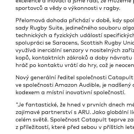
excelence a inovací a jsme rádi, že můžeme
sportovců a vědy o výkonnosti v ragby.
Přelomová dohoda přichází v době, kdy spo
sady Rugby Suite, jedinečného souboru algo
technických a fyzických událostí specifický
spolupráci se Saracens, Scottish Rugby Uni
využívá inerciální senzory v nositelných za
kopů, kontaktních zákroků a doby návratu d
hráč po kontaktu vrátí do hry, což je neoce
Nový generální ředitel společnosti Catapult 
ve společnosti Amazon Audible, je nadšený
kodexem a místní inovativní společností.
"Je fantastické, že hned v prvních dnech
zajímavé partnerství s ARU. Jako globální l
celém světě. Společnost Catapult teprve zač
z příležitostí, které před sebou v příštích l