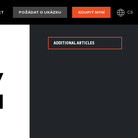
CS
KT
POŽÁDAT O UKÁZKU
KOUPIT NYNÍ
ADDITIONAL ARTICLES
Y
I