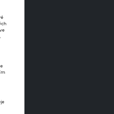
vé
ých
ve
,
ce
ním
je