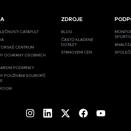
MA
ZDROJE
PODP
LEČNOSTI CATAPULT
BLOG
MONITO
SPORT
RA
ČASTO KLADENÉ
DOTAZY
ANALÝZA
TORSKÉ CENTRUM
STANOVENÍ CEN
SPOLEČ
DY OCHRANY OSOBNÍCH
Ů
ARDNÍ PODMÍNKY
Y POUŽÍVÁNÍ SOUBORŮ
IE
ROOM