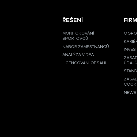
ŘEŠENÍ
FIR
MONITOROVÁNÍ
O SPO
SPORTOVCŮ
KARIÉ
NÁBOR ZAMĚSTNANCŮ
INVES
ANALÝZA VIDEA
ZÁSA
LICENCOVÁNÍ OBSAHU
ÚDAJ
STAND
ZÁSAD
COOK
NEWS