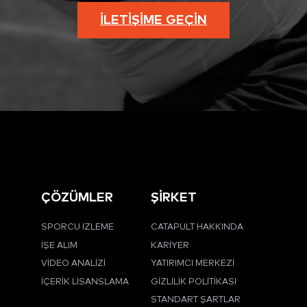
İLETIŞIME GEÇIN
ÇÖZÜMLER
ŞİRKET
SPORCU İZLEME
CATAPULT HAKKINDA
İŞE ALIM
KARIYER
VIDEO ANALIZI
YATIRIMCI MERKEZI
İÇERIK LISANSLAMA
GIZLILIK POLITIKASI
STANDART ŞARTLAR