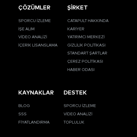
ÇÖZÜMLER
ŞİRKET
SPORCU İZLEME
CATAPULT HAKKINDA
İŞE ALIM
KARIYER
VIDEO ANALIZI
YATIRIMCI MERKEZI
İÇERIK LISANSLAMA
GIZLILIK POLITIKASI
STANDART ŞARTLAR
ÇEREZ POLITIKASI
HABER ODASI
KAYNAKLAR
DESTEK
BLOG
SPORCU İZLEME
SSS
VIDEO ANALIZI
FIYATLANDIRMA
TOPLULUK