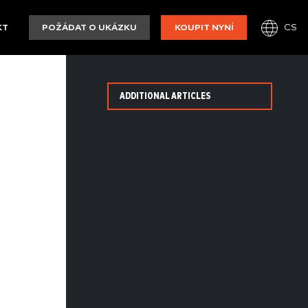
CS
KT
POŽÁDAT O UKÁZKU
KOUPIT NYNÍ
ADDITIONAL ARTICLES