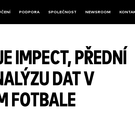
UČENÍ
PODPORA
SPOLEČNOST
NEWSROOM
KONTA
E IMPECT, PŘEDNÍ
NALÝZU DAT V
M FOTBALE