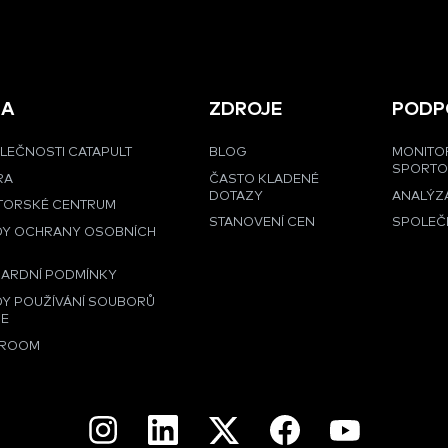
MA
ZDROJE
PODP
LEČNOSTI CATAPULT
BLOG
MONITO
SPORT
RA
ČASTO KLADENÉ
DOTAZY
ANALÝZA
TORSKÉ CENTRUM
STANOVENÍ CEN
SPOLEČ
DY OCHRANY OSOBNÍCH
Ů
ARDNÍ PODMÍNKY
Y POUŽÍVÁNÍ SOUBORŮ
IE
ROOM