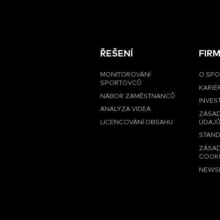
ŘEŠENÍ
FIR
MONITOROVÁNÍ
O SPO
SPORTOVCŮ
KARIÉ
NÁBOR ZAMĚSTNANCŮ
INVES
ANALÝZA VIDEA
ZÁSA
LICENCOVÁNÍ OBSAHU
ÚDAJ
STAND
ZÁSAD
COOK
NEWS