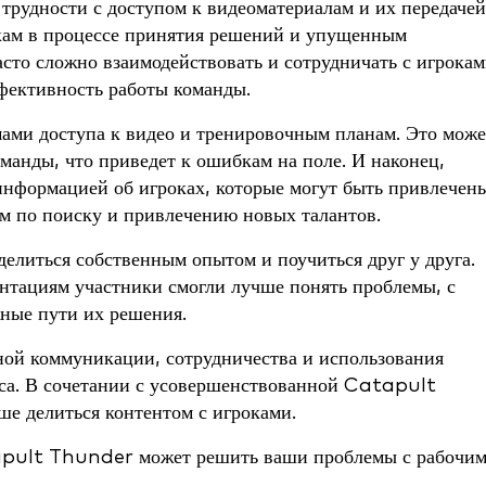
трудности с доступом к видеоматериалам и их передачей
жкам в процессе принятия решений и упущенным
асто сложно взаимодействовать и сотрудничать с игрокам
фективность работы команды.
мами доступа к видео и тренировочным планам. Это може
манды, что приведет к ошибкам на поле. И наконец,
 информацией об игроках, которые могут быть привлечен
м по поиску и привлечению новых талантов.
елиться собственным опытом и поучиться друг у друга.
ентациям участники смогли лучше понять проблемы, с
ные пути их решения.
ной коммуникации, сотрудничества и использования
сса. В сочетании с усовершенствованной Catapult
е делиться контентом с игроками.
apult Thunder может решить ваши проблемы с рабочи