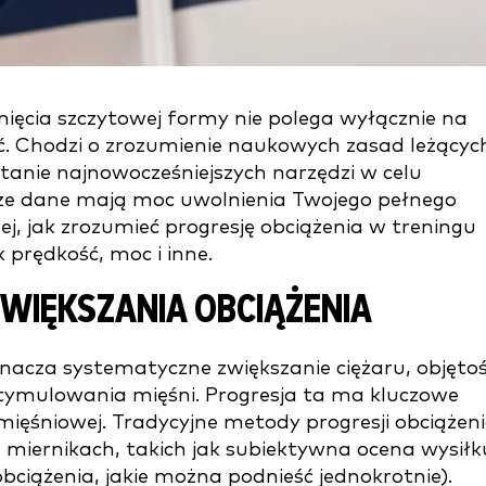
gnięcia szczytowej formy nie polega wyłącznie na
ść. Chodzi o zrozumienie naukowych zasad leżącyc
tanie najnowocześniejszych narzędzi w celu
 że dane mają moc uwolnienia Twojego pełnego
ej, jak zrozumieć progresję obciążenia w treningu
 prędkość, moc i inne.
IĘKSZANIA OBCIĄŻENIA
nacza systematyczne zwiększanie ciężaru, objętoś
stymulowania mięśni. Progresja ta ma kluczowe
mięśniowej. Tradycyjne metody progresji obciążen
h miernikach, takich jak subiektywna ocena wysiłk
ciążenia, jakie można podnieść jednokrotnie).