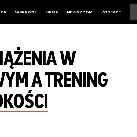
UKA
WSPARCIE
FIRMA
NEWSROOM
KONTAKT
IĄŻENIA W
WYM A TRENING
DKOŚCI