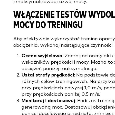
zmaksymalizować rozwój mocy.
WŁĄCZENIE TESTÓW WYDOL
MOCY DO TRENINGU
Aby efektywnie wykorzystać trening oparty
obciążenia, wykonaj następujące czynności:
Ocena wyjściowa
: Zacznij od oceny akt
wskaźników prędkości i mocy. Można to 
obciążeń poniżej maksymalnego.
Ustal strefy prędkości
: Na podstawie da
różnych celów treningowych. Na przykł
przy prędkościach powyżej 1,0 m/s, pod
przy prędkościach poniżej 0,5 m/s.
Monitoruj i dostosowuj
: Podczas trenin
generowaną moc. Dostosowuj obciążenie 
poniżej docelowego przedziału, zmniejsz ci