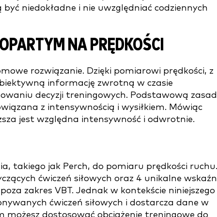
 być niedokładne i nie uwzględniać codziennych
M OPARTYM NA PRĘDKOŚCI
omowe rozwiązanie. Dzięki pomiarowi prędkości, z
obiektywną informację zwrotną w czasie
owaniu decyzji treningowych. Podstawową zasa
powiązana z intensywnością i wysiłkiem. Mówiąc
niższa jest względna intensywność i odwrotnie.
, takiego jak Perch, do pomiaru prędkości ruchu
czących ćwiczeń siłowych oraz 4 unikalne wskaźni
poza zakres VBT. Jednak w kontekście niniejszego
konywanych ćwiczeń siłowych i dostarcza dane w
om możesz dostosować obciążenie treningowe do