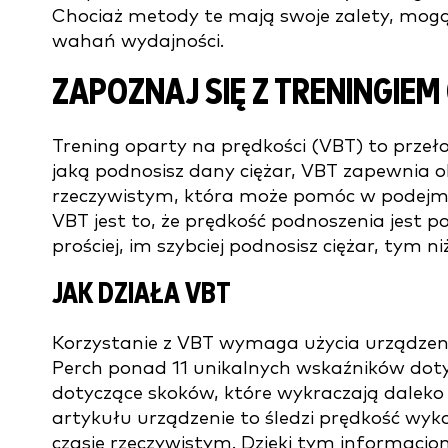
Chociaż metody te mają swoje zalety, mogą
wahań wydajności.
ZAPOZNAJ SIĘ Z TRENINGIE
Trening oparty na prędkości (VBT) to przeł
jaką podnosisz dany ciężar, VBT zapewnia 
rzeczywistym, która może pomóc w podejm
VBT jest to, że prędkość podnoszenia jest 
prościej, im szybciej podnosisz ciężar, tym 
JAK DZIAŁA VBT
Korzystanie z VBT wymaga użycia urządzenia
Perch ponad 11 unikalnych wskaźników doty
dotyczące skoków, które wykraczają daleko 
artykułu urządzenie to śledzi prędkość wy
czasie rzeczywistym. Dzięki tym informacj