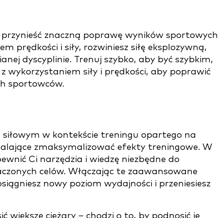
e przynieść znaczną poprawę wyników sportowych
m prędkości i siły, rozwiniesz siłę eksplozywną,
anej dyscyplinie. Trenuj szybko, aby być szybkim,
j z wykorzystaniem siły i prędkości, aby poprawić
ch sportowców.
u siłowym w kontekście treningu opartego na
zwalające zmaksymalizować efekty treningowe. W
ewnić Ci narzędzia i wiedzę niezbędne do
naczonych celów. Włączając te zaawansowane
siągniesz nowy poziom wydajności i przeniesiesz
ić większe ciężary – chodzi o to, by podnosić je