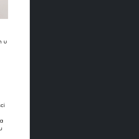
h u
ci
ia
u