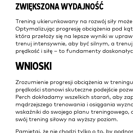
ZWIĘKSZONA WYDAJNOŚĆ
Trening ukierunkowany na rozwój siły moż
Optymalizując progresję obciążenia pod kąte
która przełoży się na lepsze wyniki w uprawi
trenuj intensywnie, aby być silnym, a trenu
prędkość i siłę – to fundamenty doskonały
WNIOSKI
Zrozumienie progresji obciążenia w trening
prędkości stanowi skuteczne podejście po
Perch dokładamy wszelkich starań, aby zap
mądrzejszego trenowania i osiągania wyz
wskaźniki do swojego planu treningowego, o
swój trening siłowy na wyższy poziom.
Pamiętaj, że nie chodzi tylko o to, by podnos