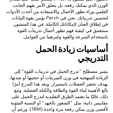
الوزن الذي يمكنك رفعه. بل يتعلق الأمر بفهم الجانب
العلمي وراء تطور الأحمال والاستفادة من أحدث الأدوات
لتحسين تدريباتك. نحن في Perch نؤمن بقوة البيانات
في إطلاق العنان لإمكاناتك الكاملة. في هذا المنشور،
سنتعمق في كيفية فهم تطور أحمال تدريبات القوة
باستخدام السرعة والقوة وغيرهما من العوامل.
أساسيات زيادة الحمل
التدريجي
يشير مصطلح "تدرج الحمل في تدريبات القوة" إلى
الزيادة المنهجية في وزن التمرينات أو حجمها أو شدتها،
بهدف تحفيز العضلات باستمرار. ويعد هذا التدرج أمرًا
بالغ الأهمية لبناء القوة والطاقة والكتلة العضلية. ومع
ذلك، غالبًا ما تعتمد الطرق التقليدية لتدرج الحمل على
مقاييس ذاتية، مثل "الشعور بالجهد" أو النسبة المئوية
لأقصى وزن يمكن رفعه مرة واحدة (1RM). ورغم أن