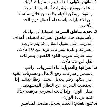
التقييم الأولي
: ابدأ بتقييم مستويات قوتك
الحالية ووضع مؤشرات أساسية للسرعة
والقوة. ويمكن القيام بذلك من خلال سلسلة
من الاختبارات باستخدام أحمال دون الحد
الأقصى.
تحديد مناطق السرعة
: استنادًا إلى بياناتك
الأساسية، حدد مناطق السرعة لمختلف أهداف
التدريب. على سبيل المثال، قد يتم تدريب
السرعة والقوة بسرعات تزيد عن 1.0 م/ث،
بينما قد يتم تدريب القوة القصوى بسرعات
تقل عن 0.5 م/ث.
المراقبة والتعديل
: أثناء التمرينات، راقب
باستمرار سرعات رفع الأثقال ومستويات القوة
التي تبذلها. وقم بتعديل الحمل وفقًا لأدائك. إذا
انخفضت السرعة عن النطاق المستهدف،
فقلل الوزن. وإذا كانت السرعة مرتفعة جدًّا،
فقم بزيادة الوزن.
تتبع التقدم
: احتفظ بسجل مفصل لمقاييس