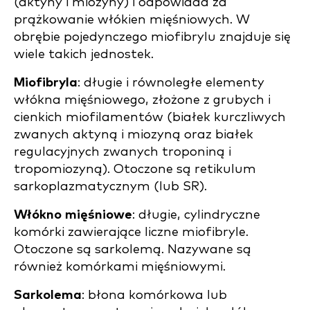
(aktyny i miozyny) i odpowiada za
prążkowanie włókien mięśniowych. W
obrębie pojedynczego miofibrylu znajduje się
wiele takich jednostek.
Miofibryla
: długie i równoległe elementy
włókna mięśniowego, złożone z grubych i
cienkich miofilamentów (białek kurczliwych
zwanych aktyną i miozyną oraz białek
regulacyjnych zwanych troponiną i
tropomiozyną). Otoczone są retikulum
sarkoplazmatycznym (lub SR).
Włókno mięśniowe
: długie, cylindryczne
komórki zawierające liczne miofibryle.
Otoczone są sarkolemą. Nazywane są
również komórkami mięśniowymi.
Sarkolema
: błona komórkowa lub