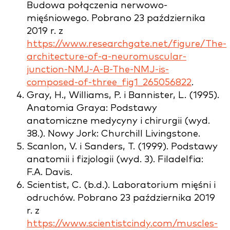
Budowa połączenia nerwowo-
mięśniowego. Pobrano 23 października
2019 r. z
https://www.researchgate.net/figure/The-
architecture-of-a-neuromuscular-
junction-NMJ-A-B-The-NMJ-is-
composed-of-three_fig1_265056822
.
Gray, H., Williams, P. i Bannister, L. (1995).
Anatomia Graya: Podstawy
anatomiczne medycyny i chirurgii (wyd.
38.). Nowy Jork: Churchill Livingstone.
Scanlon, V. i Sanders, T. (1999). Podstawy
anatomii i fizjologii (wyd. 3). Filadelfia:
F.A. Davis.
Scientist, C. (b.d.). Laboratorium mięśni i
odruchów. Pobrano 23 października 2019
r. z
https://www.scientistcindy.com/muscles-