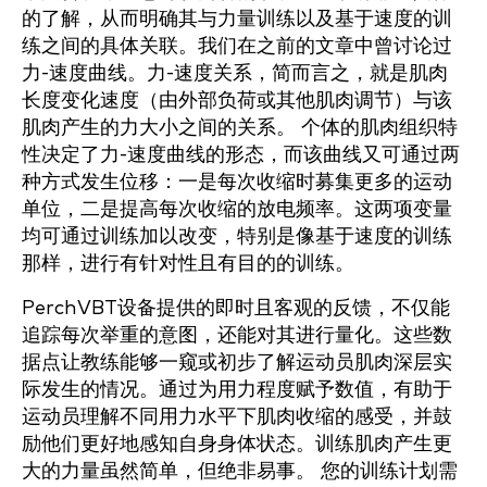
的了解，从而明确其与力量训练以及基于速度的训
练之间的具体关联。我们在之前的文章中曾讨论过
力-速度曲线。力-速度关系，简而言之，就是肌肉
长度变化速度（由外部负荷或其他肌肉调节）与该
肌肉产生的力大小之间的关系。 个体的肌肉组织特
性决定了力-速度曲线的形态，而该曲线又可通过两
种方式发生位移：一是每次收缩时募集更多的运动
单位，二是提高每次收缩的放电频率。这两项变量
均可通过训练加以改变，特别是像基于速度的训练
那样，进行有针对性且有目的的训练。
PerchVBT设备提供的即时且客观的反馈，不仅能
追踪每次举重的意图，还能对其进行量化。这些数
据点让教练能够一窥或初步了解运动员肌肉深层实
际发生的情况。通过为用力程度赋予数值，有助于
运动员理解不同用力水平下肌肉收缩的感受，并鼓
励他们更好地感知自身身体状态。训练肌肉产生更
大的力量虽然简单，但绝非易事。 您的训练计划需