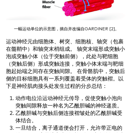
一幅运动单位的示意图，摘自并改编自GARDINER [2]。
运动神经元由细胞体、树突、细胞核、轴突（包裹
在髓鞘中）和轴突末梢组成。 轴突末端形成突触小
泡或突触小体（位于突触前侧），此处与靶细胞
（突触后侧）形成突触连接，突触小体末端与靶细
胞起始端之间存在突触间隙。 在骨骼肌中，突触后
侧的目标细胞具有一系列覆盖着受体的突触褶。以
下是神经肌肉接头处发生过程的分步总结：
动作电位沿运动神经元传导，促使突触小泡向
突触间隙释放一种名为乙酰胆碱的神经递质。
乙酰胆碱与突触后侧连接褶皱处的乙酰胆碱受
体结合。
一旦结合，离子通道便会打开，允许带正电的