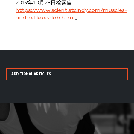
2019年10月23日检索自
https://www.scientistcindy.com/muscles-
and-reflexes-lab.html
。
ADDITIONAL ARTICLES