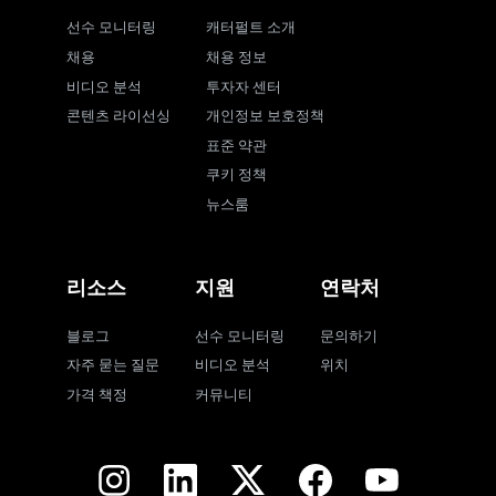
선수 모니터링
캐터펄트 소개
채용
채용 정보
비디오 분석
투자자 센터
콘텐츠 라이선싱
개인정보 보호정책
표준 약관
쿠키 정책
뉴스룸
리소스
지원
연락처
블로그
선수 모니터링
문의하기
자주 묻는 질문
비디오 분석
위치
가격 책정
커뮤니티