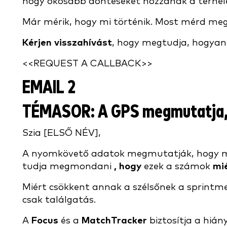
hogy okosabb döntéseket hozzanak a terhelés
Már mérik, hogy mi történik. Most mérd me
Kérjen visszahívást
, hogy megtudja, hogyan
<<REQUEST A CALLBACK>>
EMAIL 2
TÉMASOR:
A GPS megmutatja, m
Szia [ELSŐ NÉV],
A nyomkövető adatok megmutatják, hogy mit t
tudja megmondani
, hogy
ezek a számok
mi
Miért csökkent annak a szélsőnek a sprintmen
csak találgatás.
A
Focus
és a
MatchTracker
biztosítja a hián