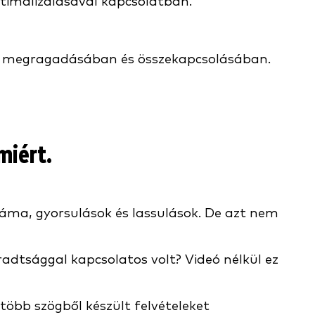
ptimalizálásával kapcsolatban.
ek megragadásában és összekapcsolásában.
miért.
záma, gyorsulások és lassulások. De azt nem
radtsággal kapcsolatos volt? Videó nélkül ez
több szögből készült felvételeket