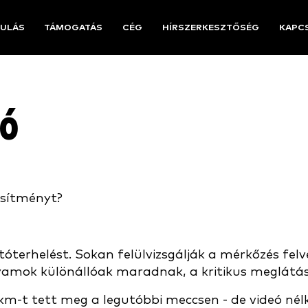
ULÁS
TÁMOGATÁS
CÉG
HÍRSZERKESZTŐSÉG
KAPC
gó
esítményt?
óterhelést. Sokan felülvizsgálják a mérkőzés fel
folyamok különállóak maradnak, a kritikus meglát
km-t tett meg a legutóbbi meccsen - de videó né