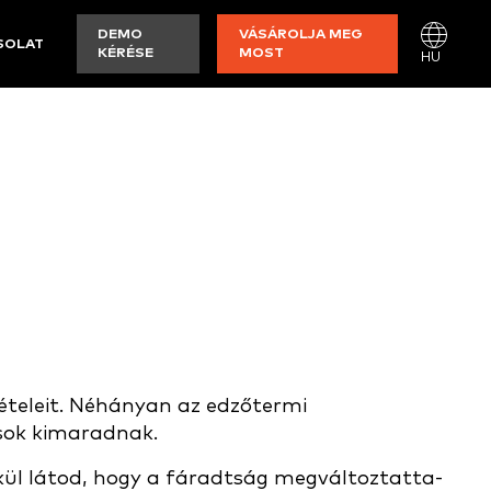
DEMO
VÁSÁROLJA MEG
SOLAT
KÉRÉSE
MOST
HU
vételeit. Néhányan az edzőtermi
ások kimaradnak.
lkül látod, hogy a fáradtság megváltoztatta-