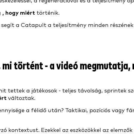
kezeléssel, a regenerációval és a teljesítmény o
g
, hogy miért
történik.
 segít a Catapult a teljesítmény minden részén
i történt - a videó megmutatja, 
ettek a játékosok - teljes távolság, sprintek s
ért
változtak.
nyisége a félidő után? Taktikai, pozíciós vagy fá
yzó kontextust. Ezekkel az eszközökkel az elemzők 