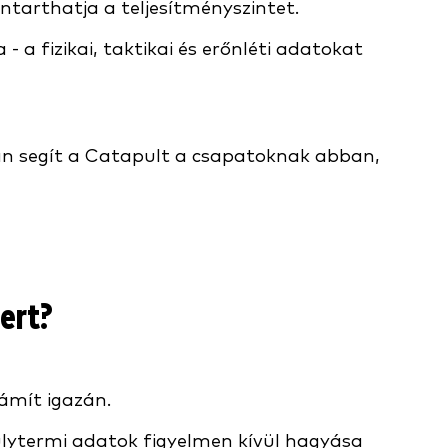
ntarthatja a teljesítményszintet.
a fizikai, taktikai és erőnléti adatokat
an segít a Catapult a csapatoknak abban,
zert?
ámít igazán.
úlytermi adatok figyelmen kívül hagyása