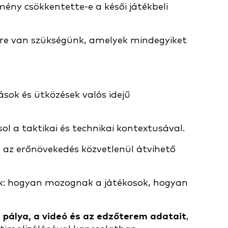
ény csökkentette-e a késői játékbeli
kre van szükségünk, amelyek mindegyiket
ások és ütközések valós idejű
ol a taktikai és technikai kontextusával.
y az erőnövekedés közvetlenül átvihető
ák: hogyan mozognak a játékosok, hogyan
 pálya, a videó és az edzőterem adatait
,