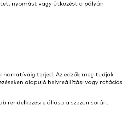
ntet, nyomást vagy ütközést a pályán
 narratíváig terjed. Az edzők meg tudják
ezéseken alapuló helyreállítási vagy rotációs
bb rendelkezésre állása a szezon során.