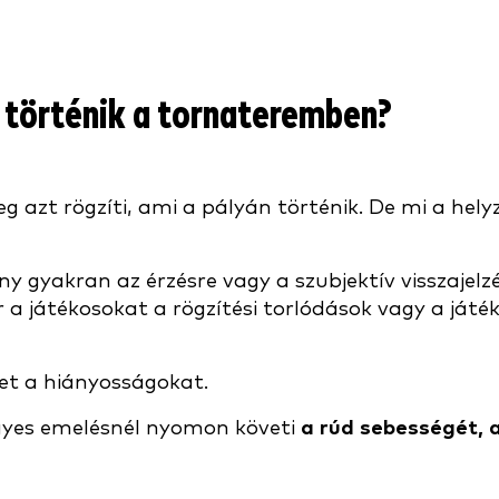
 történik a tornateremben?
 azt rögzíti, ami a pályán történik. De mi a hely
ény gyakran az érzésre vagy a szubjektív visszaje
 a játékosokat a rögzítési torlódások vagy a ját
ket a hiányosságokat.
gyes emelésnél nyomon követi
a rúd sebességét, 