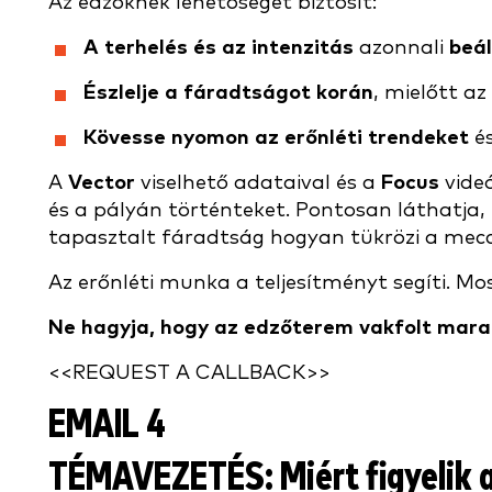
Az edzőknek lehetőséget biztosít:
A terhelés és az intenzitás
azonnali
beál
Észlelje a fáradtságot korán
, mielőtt az
Kövesse nyomon az erőnléti trendeket
és
A
Vector
viselhető adataival és a
Focus
videó
és a pályán történteket. Pontosan láthatja,
tapasztalt fáradtság hogyan tükrözi a mec
Az erőnléti munka a teljesítményt segíti. M
Ne hagyja, hogy az edzőterem vakfolt marad
<<REQUEST A CALLBACK>>
EMAIL 4
TÉMAVEZETÉS:
Miért figyelik