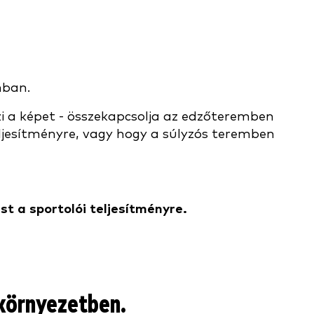
nban.
zi a képet - összekapcsolja az edzőteremben
eljesítményre, vagy hogy a súlyzós teremben
t a sportolói teljesítményre.
 környezetben.