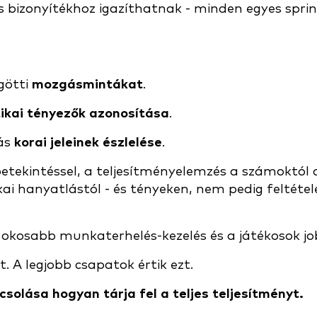
s bizonyítékhoz igazíthatnak - minden egyes spri
götti
mozgásmintákat
.
ikai tényezők azonosítása
.
ás
korai jeleinek észlelése
.
tekintéssel, a teljesítményelemzés a számoktól a
ikai hanyatlástól - és tényeken, nem pedig feltétel
, okosabb munkaterhelés-kezelés és a játékosok jo
 A legjobb csapatok értik ezt.
olása hogyan tárja fel a teljes teljesítményt.