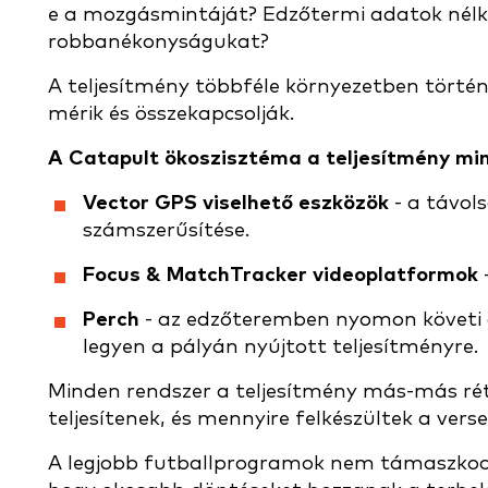
e a mozgásmintáját? Edzőtermi adatok nélkül
robbanékonyságukat?
A teljesítmény többféle környezetben törté
mérik és összekapcsolják.
A Catapult ökoszisztéma a teljesítmény mi
Vector GPS viselhető eszközök
- a távols
számszerűsítése.
Focus & MatchTracker videoplatformok
Perch
- az edzőteremben nyomon követi a 
legyen a pályán nyújtott teljesítményre.
Minden rendszer a teljesítmény más-más rét
teljesítenek, és mennyire felkészültek a vers
A legjobb futballprogramok nem támaszkod