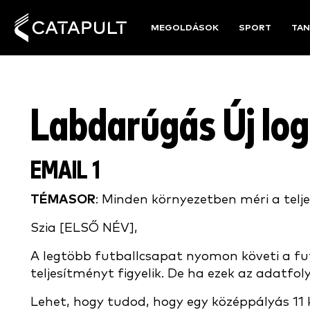
MEGOLDÁSOK
SPORT
TAN
Labdarúgás Új lo
EMAIL 1
TÉMASOR
: Minden környezetben méri a telj
Szia [ELSŐ NÉV],
A legtöbb futballcsapat nyomon követi a fut
teljesítményt figyelik. De ha ezek az adat
Lehet, hogy tudod, hogy egy középpályás 11 