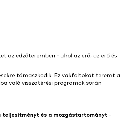
zet az edzőteremben - ahol az erő, az erő és
lzésekre támaszkodik. Ez vakfoltokat teremt a
ékba való visszatérési programok során
a teljesítményt és a mozgástartományt
-