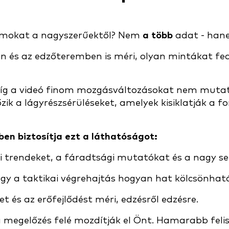
ramokat a nagyszerűektől? Nem
a több
adat - han
n és az edzőteremben is méri, olyan mintákat fe
amíg a videó finom mozgásváltozásokat nem mutat
zik a lágyrészsérüléseket, amelyek kisiklatják a 
en biztosítja ezt a láthatóságot:
 trendeket, a fáradtsági mutatókat és a nagy se
y a taktikai végrehajtás hogyan hat kölcsönhatás
t és az erőfejlődést méri, edzésről edzésre.
 megelőzés felé mozdítják el Önt. Hamarabb felis