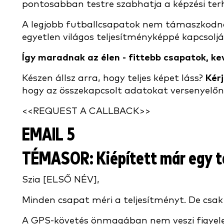
pontosabban testre szabhatja a képzési terhe
A legjobb futballcsapatok nem támaszkodnak 
egyetlen világos teljesítményképpé kapcsoljá
Így maradnak az élen - fittebb csapatok, k
Készen állsz arra, hogy teljes képet láss?
Kér
hogy az összekapcsolt adatokat versenyelőn
<<REQUEST A CALLBACK>>
EMAIL 5
TÉMASOR
: Kiépített már egy 
Szia [ELSŐ NÉV],
Minden csapat méri a teljesítményt. De csa
A GPS-követés önmagában nem veszi figyelem