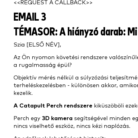
<<REQUEST A CALLBACK>>
EMAIL 3
TÉMASOR:
A hiányzó darab: Mi
Szia [ELSŐ NÉV],
Az Ön nyomon követési rendszere valószínűleg
a rugalmasság épül?
Objektív mérés nélkül a súlyzózási teljesítm
terheléskezelésben - különösen akkor, amikor
kezelik.
A Catapult Perch rendszere
kiküszöböli eze
Perch egy
3D kamera
segítségével minden e
nincs viselhető eszköz, nincs kézi naplózás.