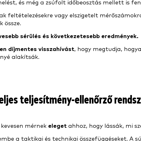
lést, és még a zsúfolt időbeosztás mellett is fen
feltételezésekre vagy elszigetelt mérőszámokra - 
k össze.
evesebb sérülés és következetesebb eredmények.
jen díjmentes visszahívást
, hogy megtudja, hogy
nyé alakítsák.
teljes teljesítmény-ellenőrző rends
k kevesen mérnek
eleget
ahhoz, hogy lássák, mi sz
be a taktikai és technikai összefüggéseket. A s