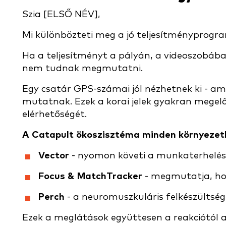
Szia [ELSŐ NÉV],
Mi különbözteti meg a jó teljesítményprog
Ha a teljesítményt a pályán, a videoszobába
nem tudnak megmutatni.
Egy csatár GPS-számai jól nézhetnek ki - 
mutatnak. Ezek a korai jelek gyakran megelő
elérhetőségét.
A Catapult ökoszisztéma minden környezetb
Vector
- nyomon követi a munkaterhelési
Focus & MatchTracker
- megmutatja, hog
Perch
- a neuromuszkuláris felkészültsége
Ezek a meglátások együttesen a reakciótól a