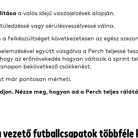
lítása
a valós idejű visszajelzések alapján.
 túledzéssé vagy sérülésveszélyessé válna.
 a felkészültséget következetesen az egész szezo
elemzésével együtt vizsgálva a Perch teljessé tes
 hogy az erőnövekedés hogyan változik a sprint t
csnapon bekövetkező csökkenést.
ost már pontosan mérheti.
jon. Nézze meg, hogyan ad a Perch teljes rálátás
 a vezető futballcsapatok többféle