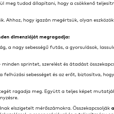
 meg tudod állapítani, hogy a csökkenő teljesítm
nik. Ahhoz, hogy igazán megértsük, olyan eszközö
nden dimenzióját megragadja:
ág, a nagy sebességű futás, a gyorsulások, lassul
- minden sprintet, szerelést és átadást összekapcs
felhúzási sebességet és az erőt, biztosítva, hog
egét ragadja meg. Együtt a teljes képet mutatj
enyzésre.
nak elszigetelt mérőszámokra. Összekapcsolják
a