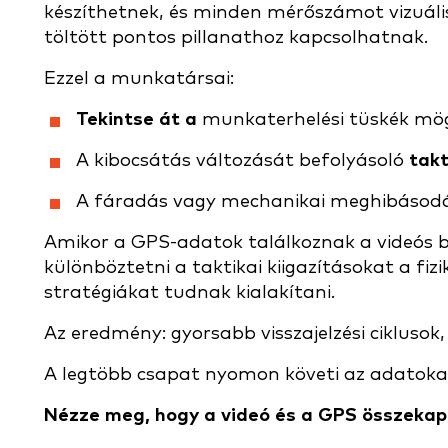
készíthetnek, és minden mérőszámot vizuáli
töltött pontos pillanathoz kapcsolhatnak.
Ezzel a munkatársai:
Tekintse át a
munkaterhelési tüskék mö
A kibocsátás változását befolyásoló
takt
A fáradás vagy mechanikai meghibásod
Amikor a GPS-adatok találkoznak a videós be
különböztetni a taktikai kiigazításokat a fiz
stratégiákat tudnak kialakítani.
Az eredmény: gyorsabb visszajelzési ciklusok
A legtöbb csapat nyomon követi az adatokat.
Nézze meg, hogy a videó és a GPS összekapcs