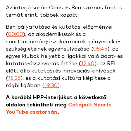
Az interjú során Chris és Ben számos fontos
témát érint, többek között:
Ben pályafutása és kutatási előzményei
(
00:00
), az akadémikusok és a
sporttudományi szakemberek igényeinek és
szükségleteinek egyensúlyozása (
05:45
), az
egyes klubok helyett a ligákkal való adat- és
kutatás-összevonás értéke (
12:40
), az RFL
előtt álló kutatási és innovációs kihívások
(
15:25
), és a kutatási kultúra kiépítése a
rögbi ligában (
19:30
).
A korábbi HPP-interjúkat a következő
oldalon tekintheti meg
Catapult Sports
YouTube csatornán
.