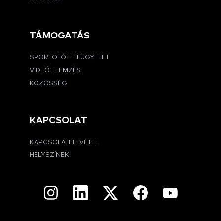
TÁMOGATÁS
SPORTOLÓI FELÜGYELET
VIDEÓ ELEMZÉS
KÖZÖSSÉG
KAPCSOLAT
KAPCSOLATFELVÉTEL
HELYSZÍNEK