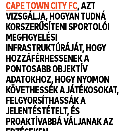
CAPE TOWN CITY FC
, AZT
VIZSGÁLJA, HOGYAN TUDNÁ
KORSZERŰSÍTENI SPORTOLÓI
MEGFIGYELÉSI
INFRASTRUKTÚRÁJÁT, HOGY
HOZZÁFÉRHESSENEK A
PONTOSABB OBJEKTÍV
ADATOKHOZ, HOGY NYOMON
KÖVETHESSÉK A JÁTÉKOSOKAT,
FELGYORSÍTHASSÁK A
JELENTÉSTÉTELT, ÉS
PROAKTÍVABBÁ VÁLJANAK AZ