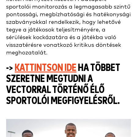
sportolói monitorozás a legmagasabb szintű
pontossági, megbízhatósági és hatékonysági
szabványokkal rendelkezik, hogy lehetővé
tegye a játékosok teljesítményére, a
sérülések kockázatára és a játékba való
visszatérésre vonatkozó kritikus döntések
meghozatalát.
->
KATTINTSON IDE
HA TÖBBET
SZERETNE MEGTUDNI A
VECTORRAL TÖRTÉNŐ ÉLŐ
SPORTOLÓI MEGFIGYELÉSRŐL.