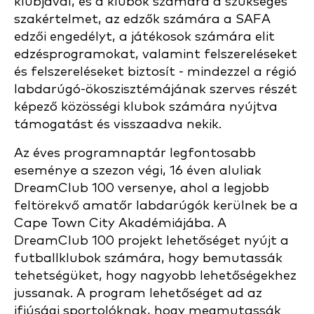
klubjával, és a klubok számára a szükséges
szakértelmet, az edzők számára a SAFA
edzői engedélyt, a játékosok számára elit
edzésprogramokat, valamint felszereléseket
és felszereléseket biztosít - mindezzel a régió
labdarúgó-ökoszisztémájának szerves részét
képező közösségi klubok számára nyújtva
támogatást és visszaadva nekik.
Az éves programnaptár legfontosabb
eseménye a szezon végi, 16 éven aluliak
DreamClub 100 versenye, ahol a legjobb
feltörekvő amatőr labdarúgók kerülnek be a
Cape Town City Akadémiájába. A
DreamClub 100 projekt lehetőséget nyújt a
futballklubok számára, hogy bemutassák
tehetségüket, hogy nagyobb lehetőségekhez
jussanak. A program lehetőséget ad az
ifjúsági sportolóknak, hogy megmutassák