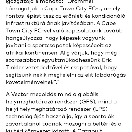
igazgatója elmondta: "Örömmel
támogatjuk a Cape Town City FC-t, amely
fontos lépést tesz az erőnléti és kondicionáló
infrastruktúrájának javításában. A Cape
Town City FC-vel való kapcsolatunk tovább
hangsúlyozza, hogy képesek vagyunk
javítani a sportcsapatok képességeit az
afrikai kontinensen. Alig várjuk, hogy még
szorosabban együttműködhessünk Eric
Tinkler vezetőedzővel és csapatával, hogy
segítsünk nekik megfelelni az elit labdarúgás
követelményeinek"."
A Vector megoldás mind a globális
helymeghatározó rendszer (GPS), mind a
helyi helymeghatározó rendszer (LPS)
technológiáját használja, így a sportolók
zavartalanul tudnak mozogni a beltéri és a
kültéri környezet között. A Catapult