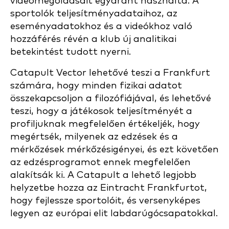
videomegoldásait egyaránt használta. A
sportolók teljesítményadataihoz, az
eseményadatokhoz és a videókhoz való
hozzáférés révén a klub új analitikai
betekintést tudott nyerni.
Catapult Vector lehetővé teszi a Frankfurt
számára, hogy minden fizikai adatot
összekapcsoljon a filozófiájával, és lehetővé
teszi, hogy a játékosok teljesítményét a
profiljuknak megfelelően értékeljék, hogy
megértsék, milyenek az edzések és a
mérkőzések mérkőzésigényei, és ezt követően
az edzésprogramot ennek megfelelően
alakítsák ki. A Catapult a lehető legjobb
helyzetbe hozza az Eintracht Frankfurtot,
hogy fejlessze sportolóit, és versenyképes
legyen az európai elit labdarúgócsapatokkal.