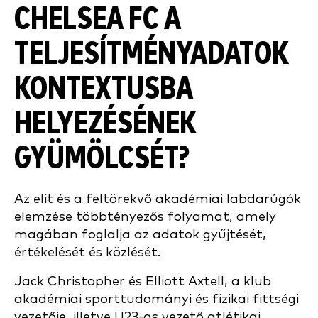
CHELSEA FC A
TELJESÍTMÉNYADATOK
KONTEXTUSBA
HELYEZÉSÉNEK
GYÜMÖLCSÉT?
Az elit és a feltörekvő akadémiai labdarúgók
elemzése többtényezős folyamat, amely
magában foglalja az adatok gyűjtését,
értékelését és közlését.
Jack Christopher és Elliott Axtell, a klub
akadémiai sporttudományi és fizikai fittségi
vezetője, illetve U23-as vezető atlétikai