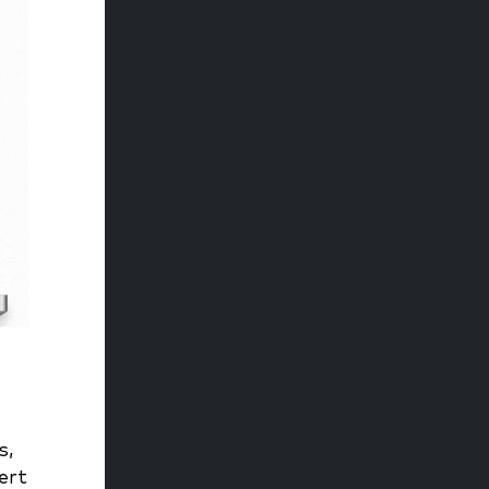
s,
ert