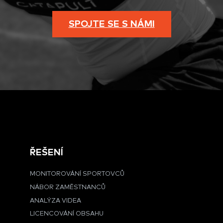
SPOJTE SE S NÁMI
ŘEŠENÍ
MONITOROVÁNÍ SPORTOVCŮ
NÁBOR ZAMĚSTNANCŮ
ANALÝZA VIDEA
LICENCOVÁNÍ OBSAHU