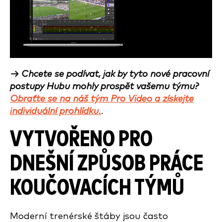
→ Chcete se podívat, jak by tyto nové pracovní
postupy Hubu mohly prospět vašemu týmu?
Obraťte se na náš tým Pro Video a získejte
individuální prohlídku.
.
VYTVOŘENO PRO
DNEŠNÍ ZPŮSOB PRÁCE
KOUČOVACÍCH TÝMŮ
Moderní trenérské štáby jsou často