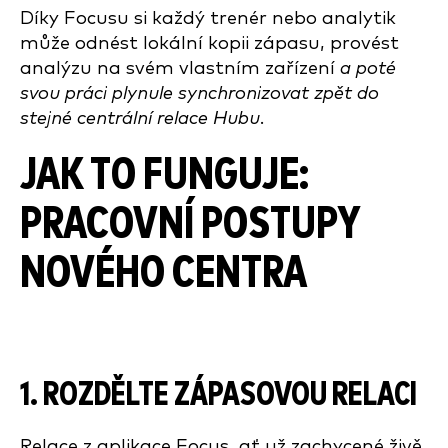
Díky Focusu si každý trenér nebo analytik
může odnést lokální kopii zápasu, provést
analýzu na svém vlastním zařízení
a poté
svou práci plynule synchronizovat zpět do
stejné centrální relace Hubu
.
JAK TO FUNGUJE:
PRACOVNÍ POSTUPY
NOVÉHO CENTRA
1. ROZDĚLTE ZÁPASOVOU RELACI
Relace z aplikace Focus, ať už zachycené živě,