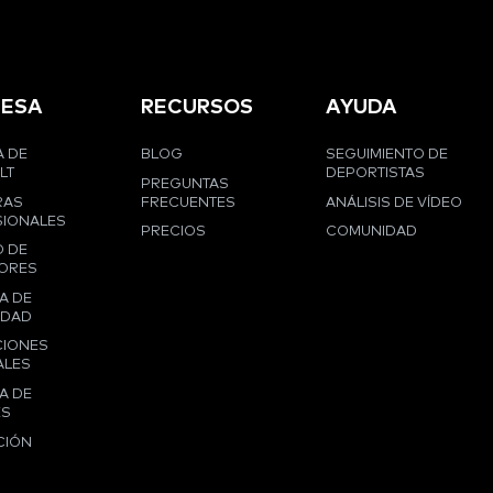
ESA
RECURSOS
AYUDA
 DE
BLOG
SEGUIMIENTO DE
LT
DEPORTISTAS
PREGUNTAS
RAS
FRECUENTES
ANÁLISIS DE VÍDEO
IONALES
PRECIOS
COMUNIDAD
 DE
ORES
A DE
IDAD
CIONES
ALES
A DE
ES
CIÓN