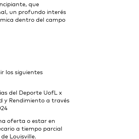
ncipiante, que
nal, un profundo interés
ómica dentro del campo
r los siguientes
ias del Deporte UofL x
d y Rendimiento a través
024
na oferta o estar en
ecario a tiempo parcial
de Louisville.