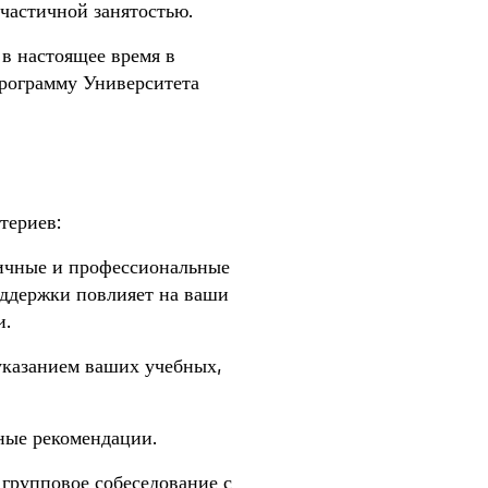
частичной занятостью.
в настоящее время в
программу Университета
териев:
ичные и профессиональные
оддержки повлияет на ваши
и.
указанием ваших учебных,
ные рекомендации.
групповое собеседование с