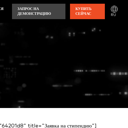
СЯ
ЗАПРОС НА
КУПИТЬ
ДЕМОНСТРАЦИЮ
СЕЙЧАС
RU
64201d8" title="Заявка на стипендию"]