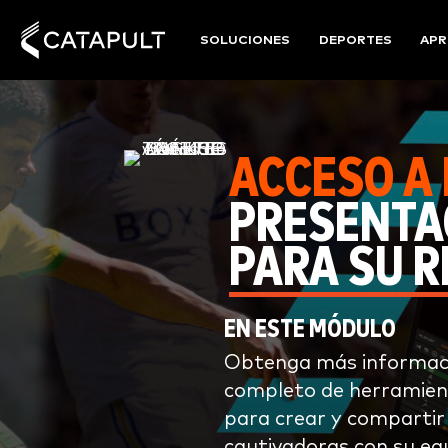
SOLUCIONES
DEPORTES
APR
ACCESO A 
PRESENTAC
PARA SU R
EN ESTE MÓDULO
Obtenga más informaci
completo de herramien
para crear y compartir
cautivadoras con su eq