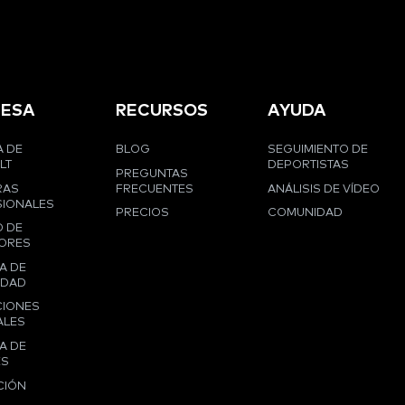
ESA
RECURSOS
AYUDA
 DE
BLOG
SEGUIMIENTO DE
LT
DEPORTISTAS
PREGUNTAS
RAS
FRECUENTES
ANÁLISIS DE VÍDEO
IONALES
PRECIOS
COMUNIDAD
 DE
ORES
A DE
IDAD
CIONES
ALES
A DE
ES
CIÓN