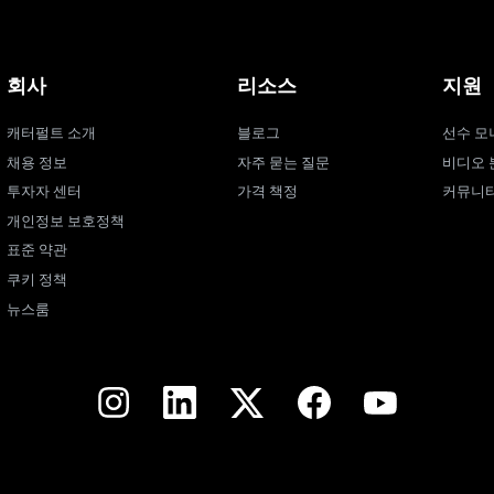
회사
리소스
지원
캐터펄트 소개
블로그
선수 모
채용 정보
자주 묻는 질문
비디오 
투자자 센터
가격 책정
커뮤니
개인정보 보호정책
표준 약관
쿠키 정책
뉴스룸