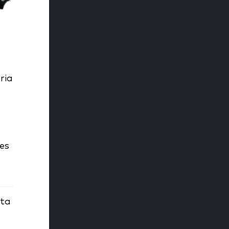
ria
es
ita