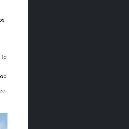
a
os
 la
dad
sea