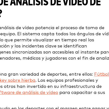
E ANÁLISIS DE VÍDEO DE
?
nálisis de vídeo
potencia el proceso de toma de
 equipo. El sistema capta todos los ángulos de ví
o que permite visualizar en tiempo real los
ón y los incidentes clave se identifican
enes sincronizadas son accesibles al instante par
renadores, médicos y jugadores con el fin de anali
una gran variedad de deportes, entre ellos:
Fútbol
key sobre hierba
. Los equipos profesionales y
s otros han invertido en su infraestructura de
ftware de análisis de vídeo
para capacitar a sus
nudo en los deportes con el margen entre ganar y