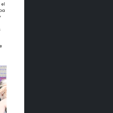
 el
aba
y
s
e