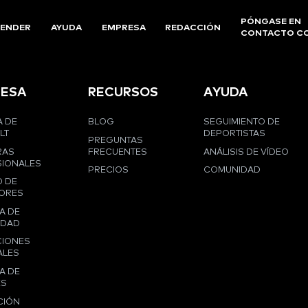
PÓNGASE EN
ENDER
AYUDA
EMPRESA
REDACCIÓN
CONTACTO C
ESA
RECURSOS
AYUDA
 DE
BLOG
SEGUIMIENTO DE
LT
DEPORTISTAS
PREGUNTAS
RAS
FRECUENTES
ANÁLISIS DE VÍDEO
IONALES
PRECIOS
COMUNIDAD
 DE
ORES
A DE
IDAD
CIONES
ALES
A DE
ES
CIÓN