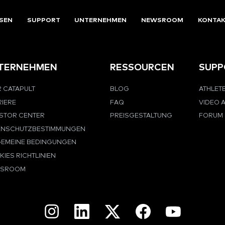
SEN
SUPPORT
UNTERNEHMEN
NEWSROOM
KONTA
TERNEHMEN
RESSOURCEN
SUPP
 CATAPULT
BLOG
ATHLET
IERE
FAQ
VIDEO 
ESTOR CENTER
PREISGESTALTUNG
FORUM
ENSCHUTZBESTIMMUNGEN
GEMEINE BEDINGUNGEN
IES RICHTLINIEN
SROOM