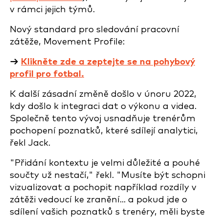
v rámci jejich týmů.
Nový standard pro sledování pracovní
zátěže, Movement Profile:
→
Klikněte zde a zeptejte se na pohybový
profil pro fotbal.
K další zásadní změně došlo v únoru 2022,
kdy došlo k integraci dat o výkonu a videa.
Společně tento vývoj usnadňuje trenérům
pochopení poznatků, které sdílejí analytici,
řekl Jack
.
"Přidání kontextu je velmi důležité a pouhé
součty už nestačí," řekl. "Musíte být schopni
vizualizovat a pochopit například rozdíly v
zátěži vedoucí ke zranění... a pokud jde o
sdílení vašich poznatků s trenéry, měli byste