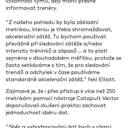
výkonnost týmu, aby mohli přesně
informovat trenéry.
"Z našeho pohledu by byla základní
metrikou, kterou je třeba shromažďovat,
akcelerační zátěž. Tu bychom používali
převážně při sledování zátěže a/nebo
intenzity tréninků a zápasů ... a to platí
zejména v dlouhodobém měřítku, protože se
často setkáváme s tím, že pro sledování
trendů a odchylek v čase používáme
standardně akcelerační zátěž," řekl Elliott.
Zajímavé je, že i přes přístup k více než 250
metrikám pomocí nástroje Catapult Vector
doporučovali zkušení praktici zachovat
jednoduchost sběru dat.
"Sběr a vyhodnocování dat bych v rámci