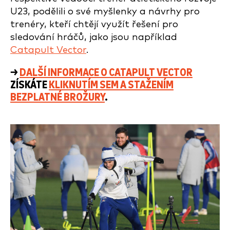
U23, podělili o své myšlenky a návrhy pro
trenéry, kteří chtějí využít řešení pro
sledování hráčů, jako jsou například
Catapult Vector
.
→
DALŠÍ INFORMACE O CATAPULT VECTOR
ZÍSKÁTE
KLIKNUTÍM SEM A STAŽENÍM
BEZPLATNÉ BROŽURY
.