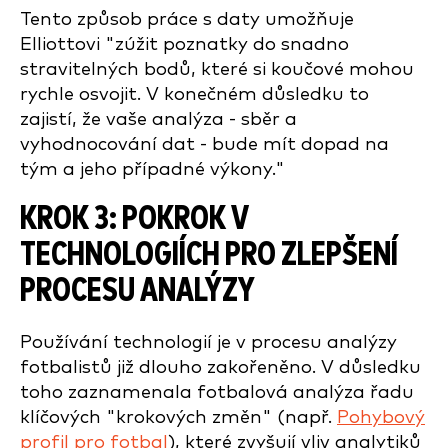
Tento způsob práce s daty umožňuje
Elliottovi "zúžit poznatky do snadno
stravitelných bodů, které si koučové mohou
rychle osvojit. V konečném důsledku to
zajistí, že vaše analýza - sběr a
vyhodnocování dat - bude mít dopad na
tým a jeho případné výkony."
KROK 3: POKROK V
TECHNOLOGIÍCH PRO ZLEPŠENÍ
PROCESU ANALÝZY
Používání technologií je v procesu analýzy
fotbalistů již dlouho zakořeněno. V důsledku
toho zaznamenala fotbalová analýza řadu
klíčových "krokových změn" (např.
Pohybový
profil pro fotbal
), které zvyšují vliv analytiků