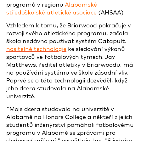
programů v regionu
Alabamské
středoškolské atletické asociace
(AHSAA).
Vzhledem k tomu, že Briarwood pokračuje v
rozvoji svého atletického programu, začala
škola nedávno používat systém Catapult.
nositelné technologie
ke sledování výkonů
sportovců ve fotbalových týmech. Jay
Matthews, ředitel atletiky v Briarwoodu, má
na používání systému ve škole zásadní vliv.
Poprvé se o této technologii dozvěděl, když
jeho dcera studovala na Alabamské
univerzitě.
"Moje dcera studovala na univerzitě v
Alabamě na Honors College a někteří z jejich
studentů inženýrství pomáhali fotbalovému
programu v Alabamě se zprávami pro
sledovací zařízení," vysvětluje Jay. "S jedním