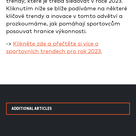
trendy, které je třeba sledovat v roce 2023.
Kliknutím níže se blíže podíváme na některé
klíčové trendy a inovace v tomto odvětví a
prozkoumáme, jak pomáhají sportovcům
posouvat hranice výkonnosti.
->
Klikněte zde a přečtěte si více o
sportovních trendech pro rok 2023.
ADDITIONAL ARTICLES