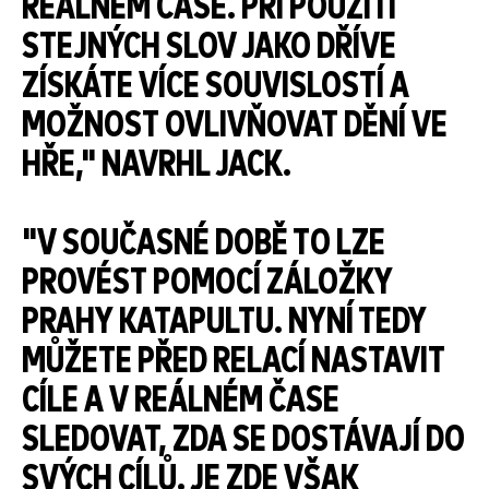
REÁLNÉM ČASE. PŘI POUŽITÍ
STEJNÝCH SLOV JAKO DŘÍVE
ZÍSKÁTE VÍCE SOUVISLOSTÍ A
MOŽNOST OVLIVŇOVAT DĚNÍ VE
HŘE," NAVRHL JACK.
"V SOUČASNÉ DOBĚ TO LZE
PROVÉST POMOCÍ ZÁLOŽKY
PRAHY KATAPULTU. NYNÍ TEDY
MŮŽETE PŘED RELACÍ NASTAVIT
CÍLE A V REÁLNÉM ČASE
SLEDOVAT, ZDA SE DOSTÁVAJÍ DO
SVÝCH CÍLŮ. JE ZDE VŠAK