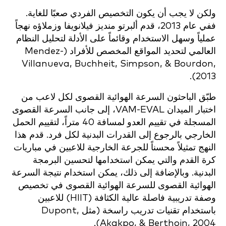
ولكن لا يجب أن يكون التخصيص الفردي صعبًا للغاية.
ففي عام 2013، قدم ألبرتو منديز فيلانويفا وزملاؤه نهجاً
عملياً وسهل الاستخدام وقائماً على الأدلة لتحليل النظام
العالمي لتحديد المواقع المخصص للأفراد (Mendez-
Villanueva, Buchheit, Simpson, & Bourdon,
2013).
طبّق الباحثون السرعة الهوائية القصوى لكل لاعب من
اختبار الميدان VAM-EVAL، إلى جانب السرعة القصوى
المسجلة في تقييم العدو لمسافة 40 متراً، لتقييم الحمل
الخارجي بالرجوع إلى القدرات البدنية لكل فرد. قدم هذا
النهج تمثيلاً محسناً للجرعة الخارجية للاعبين في مباريات
كرة القدم والتي يمكن استخدامها لتحسين البرمجة
البدنية. وبالإضافة إلى ذلك، يمكن استخدام نتيجة السرعة
الهوائية القصوى للسرعة الهوائية القصوى في تخصيص
وصفة تدريبية فاصلة عالية الكثافة (HIIT) للاعبين
باستخدام تقنيات تدريب راسخة (مثل Dupont,
Akakpo, & Berthoin, 2004).