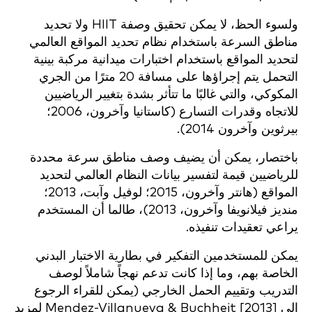
ولسوء الحظ، لا يمكن تحقيق وصفة HIIT ولا تحديد
مناطق السرعة باستخدام نظام تحديد المواقع العالمي
لتحديد المواقع باستخدام اختبارات ميدانية مركبة بينية
التحمل يتم إجراؤها على مسافة 20 مترًا من الجري
المكوكي، والتي غالبًا ما تتأثر بشدة بتغيير الرياضيين
للاتجاه وقدرات التسارع (كاستانيا وآخرون، 2006؛
بيرثوين وآخرون 2014).
باختصار، يمكن أن يضيف وصف مناطق سرعة محددة
للرياضيين قيمة لتفسير بيانات النظام العالمي لتحديد
المواقع (هانتر وآخرون، 2015؛ لوفيل وآبت، 2013؛
منديز فيلانويفا وآخرون، 2013)، طالما أن المستخدم
يراعي تعقيدات تنفيذه.
يمكن للمستخدمين التفكير في بطارية الاختبار البدني
الخاصة بهم، وما إذا كانت تدعم نهجاً شاملاً لوصف
التدريب وتقييم الحمل الخارجي (يمكن للقراء الرجوع
إلى Mendez-Villanueva & Buchheit [2013] لمزيد