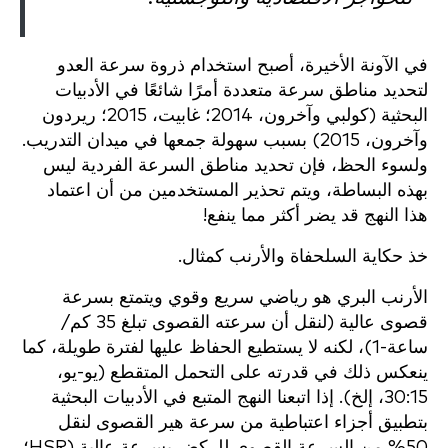
في الآونة الأخيرة، أصبح استخدام ذروة سرعة العدو
لتحديد مناطق سرعة متعددة أمرًا شائعًا في الأدبيات
البحثية (كولبي وآخرون، 2014؛ غابيت، 2015؛ ريردون
وآخرون، 2015) بسبب سهولة جمعها في ميدان التدريب.
ولسوء الحظ، فإن تحديد مناطق السرعة الفردية ليس
بهذه البساطة، ويتم تحذير المستخدمين من أن اعتماد
هذا النهج قد يضر أكثر مما ينفع!
خذ حكاية السلحفاة والأرنب كمثال.
الأرنب البري هو رياضي سريع وقوي ويتمتع بسرعة
قصوى عالية (لنقل أن سرعته القصوى تبلغ 35 كم/
ساعة-1)، لكنه لا يستطيع الحفاظ عليها لفترة طويلة، كما
ينعكس ذلك في قدرته على التحمل المتقطع (يو-يو،
30:15، إلخ). إذا اتبعنا النهج المتبع في الأدبيات البحثية
بتطبيق أجزاء اعتباطية من سرعة هير القصوى لنقل
50% من السرعة القصوى للركض بسرعة عالية (HSR؛