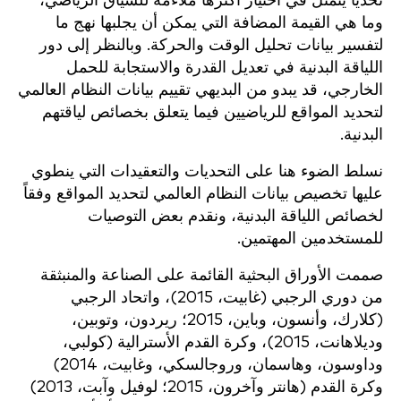
تحدياً يتمثل في اختيار أكثرها ملاءمة للسياق الرياضي،
وما هي القيمة المضافة التي يمكن أن يجلبها نهج ما
لتفسير بيانات تحليل الوقت والحركة. وبالنظر إلى دور
اللياقة البدنية في تعديل القدرة والاستجابة للحمل
الخارجي، قد يبدو من البديهي تقييم بيانات النظام العالمي
لتحديد المواقع للرياضيين فيما يتعلق بخصائص لياقتهم
البدنية.
نسلط الضوء هنا على التحديات والتعقيدات التي ينطوي
عليها تخصيص بيانات النظام العالمي لتحديد المواقع وفقاً
لخصائص اللياقة البدنية، ونقدم بعض التوصيات
للمستخدمين المهتمين.
صممت الأوراق البحثية القائمة على الصناعة والمنبثقة
من دوري الرجبي (غابيت، 2015)، واتحاد الرجبي
(كلارك، وأنسون، وباين، 2015؛ ريردون، وتوبين،
وديلاهانت، 2015)، وكرة القدم الأسترالية (كولبي،
وداوسون، وهاسمان، وروجالسكي، وغابيت، 2014)
وكرة القدم (هانتر وآخرون، 2015؛ لوفيل وآبت، 2013)