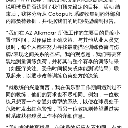
说明球员是否达到了我们预先设定的目标。活动 结
束后，我将分析从 Catapult 系统收集到的外部和
内部负荷数据，并根据我们的周期模型编制报告。
"我们在 AZ Alkmaar 所做工作的主要目的是缩小
置信区间，以便做出正确决策。与其他从业人员交
谈时，每个人都在努力寻找最能描述训练负荷与伤
病/表现之间关系的圣杯。我的观点是，我们需要客
观地测量训练负荷，并将其与整个赛季的训练结果
（如医疗关注、受伤时间损失或体能测试结果）联
系起来，以逐步改善训练负荷处方的决策。
"就教练的兴趣而言，我在俱乐部工作期间遇到过不
同的教练，他们的要求也不尽相同。例如，一位教
练只想要一个交通灯类型的系统，以便在球员处于
危险时发出红色警报，而另一位教练则希望通过实
时系统获得球员工作率的详细信息。
"我们尝试教育球员，但球员的反应各不相同，有的