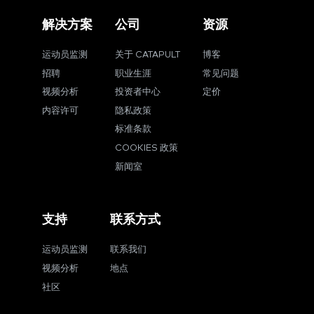
解决方案
公司
资源
运动员监测
关于 CATAPULT
博客
招聘
职业生涯
常见问题
视频分析
投资者中心
定价
内容许可
隐私政策
标准条款
COOKIES 政策
新闻室
支持
联系方式
运动员监测
联系我们
视频分析
地点
社区