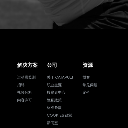
解决方案
公司
资源
运动员监测
关于 CATAPULT
博客
招聘
职业生涯
常见问题
视频分析
投资者中心
定价
内容许可
隐私政策
标准条款
COOKIES 政策
新闻室