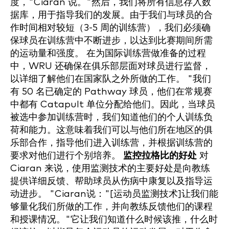
度，"Ciaran 说。"然后，我们将所有信息存入数
据库，用于指导我们的发展。由于我们与球员的合
作时间相对较短（3-5 周的训练营），我们必须确
保球员在训练营中不断进步，以达到比赛期间所需
的运动量和强度。 在为国际训练营做准备的过程
中，WRU 还确保在俱乐部层面对球员进行监督，
以详细了解他们在国家队之外所做的工作。 "我们
有 50 名已确定的 Pathway 球员，他们在常规赛
中都有 Catapult 单位分配给他们。因此，当球员
被选中参加训练营时，我们知道他们的个人训练负
荷和能力。这意味着我们可以与他们所在地区的俱
乐部合作，指导他们进入训练营，并根据训练营的
要求对他们进行个别培养。
监控拉格比的好处
对
Ciaran 来说，使用监测技术的主要好处是向教练
提供详细反馈、帮助球员从伤病中康复以及指导运
动进步。 "Ciaran说："[运动员监测技术]让我们能
够量化我们所做的工作，并向教练反馈他们的课程
和授课情况。"它让我们知道什么时候该推，什么时