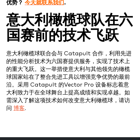
优势？
今天就联系我们
.
意大利橄榄球队在六
国赛前的技术飞跃
意大利橄榄球联合会与 Catapult 合作，利用先进
的性能分析技术为六国赛提供服务，实现了技术上
的重大飞跃。这一举措使意大利与其他领先的橄榄
球国家站在了整合先进工具以增强竞争优势的最前
沿。采用 Catapult 的Vector Pro 设备标志着意
大利致力于在全球舞台上提高成绩和实现卓越。如
需深入了解这项技术如何改变意大利橄榄球，请访
问
博客
.