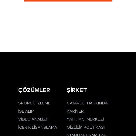
ÇÖZÜMLER
ŞİRKET
SPORCU İZLEME
CATAPULT HAKKINDA
İŞE ALIM
KARIYER
VIDEO ANALIZI
YATIRIMCI MERKEZI
İÇERIK LISANSLAMA
GIZLILIK POLITIKASI
STANDART ŞARTLAR
ÇEREZ POLITIKASI
HABER ODASI