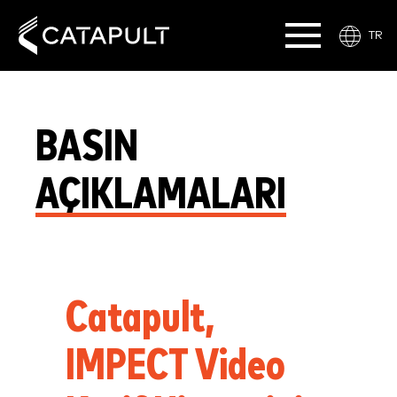
TR
BASIN
AÇIKLAMALARI
Catapult,
IMPECT Video