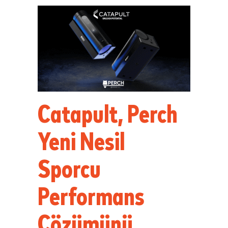
Catapult, Perch
Yeni Nesil
Sporcu
Performans
Çözümünü