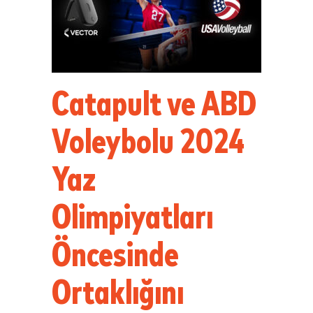
Catapult ve ABD
Voleybolu 2024
Yaz
Olimpiyatları
Öncesinde
Ortaklığını