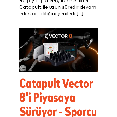
Rugby Ligi (LNR), küresel lider
Catapult ile uzun süredir devam
eden ortaklığını yeniledi [...]
Catapult Vector
8'i Piyasaya
Sürüyor - Sporcu