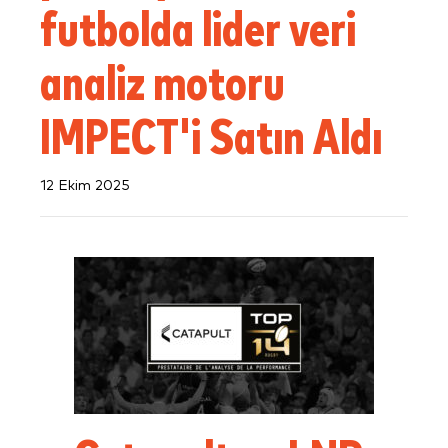
futbolda lider veri
analiz motoru
IMPECT'i Satın Aldı
12 Ekim 2025