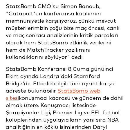
StatsBomb CMO'su Simon Banoub,
"Catapult'un konferansa katılımını
memnuniyetle karşılıyoruz, çünkü mevcut
müşterilerimizin çoğu bize maç öncesi, canlı
ve maç sonrası analizlerinin kritik parçaları
olarak hem StatsBomb etkinlik verilerini
hem de MatchTracker yazılımını
kullandıklarını söylüyor" dedi.
StatsBomb Konferansı 8 Cuma günü
inci
Ekim ayında Londra'daki Stamford
Bridge'de. Etkinlikle ilgili tüm ayrıntılar şu
adreste bulunabilir
StatsBomb web
sitesi
konuşmacı kadrosu ve gündem de dahil
olmak üzere. Konuşmacı listesinde
Şampiyonlar Ligi, Premier Lig ve EFL futbol
kulüplerinden uygulayıcıların yanı sıra NBA
analitiğinin en köklü isimlerinden Daryl