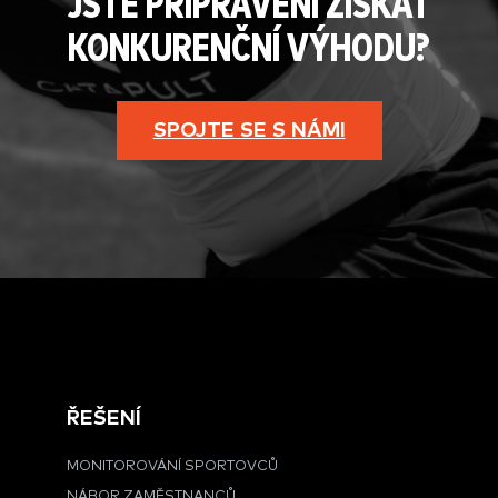
JSTE PŘIPRAVENI ZÍSKAT
KONKURENČNÍ VÝHODU?
SPOJTE SE S NÁMI
ŘEŠENÍ
MONITOROVÁNÍ SPORTOVCŮ
NÁBOR ZAMĚSTNANCŮ