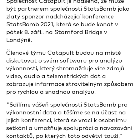
Společnost Catapult je nadšena, že může
být partnerem společnosti StatsBomb jako
zlatý sponzor nadcházející konference
StatsBomb 2021, která se bude konat v
pátek 8. září.
.
na Stamford Bridge v
Londýně.
Členové týmu Catapult budou na místě
diskutovat o svém softwaru pro analýzu
výkonnosti, který shromažďuje více zdrojů
video, audio a telemetrických dat a
zobrazuje informace stravitelným způsobem
pro rychlou a snadnou analýzu.
"Sdílíme vášeň společnosti StatsBomb pro
výkonnostní data a těšíme se na účast na
jejich konferenci, která se vrací k osobnímu
setkání a umožňuje spolupráci a navazování
kontaktů, po kterých toto odvětví touží,"