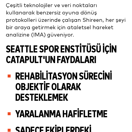
Çeşitli teknolojiler ve veri noktaları
kullanarak benzersiz oyuna dönüş
protokolleri üzerinde çalışan Shireen, her şeyi
bir araya getirmek için ataletsel hareket
analizine (IMA) güveniyor.
SEATTLE SPOR ENSTITÜSÜ IÇIN
CATAPULT'UN FAYDALARI
REHABILITASYON SÜRECINI
OBJEKTIF OLARAK
DESTEKLEMEK
YARALANMA HAFIFLETME
SADECE EKIPLERDEKI