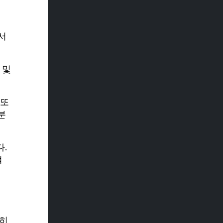
서
 및
 또
분
.
적
저히