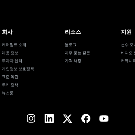
회사
리소스
지원
캐터펄트 소개
블로그
선수 모
채용 정보
자주 묻는 질문
비디오 
투자자 센터
가격 책정
커뮤니
개인정보 보호정책
표준 약관
쿠키 정책
뉴스룸