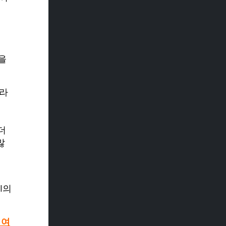
을
처라
더
많
I의
 여