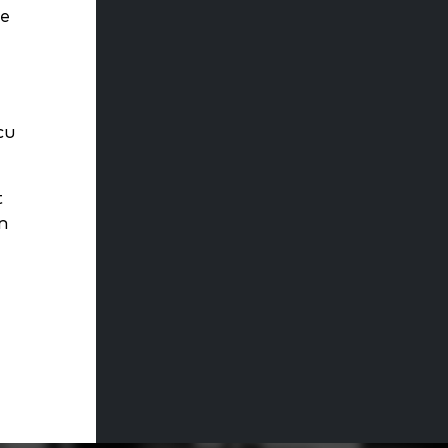
te
cu
t
n