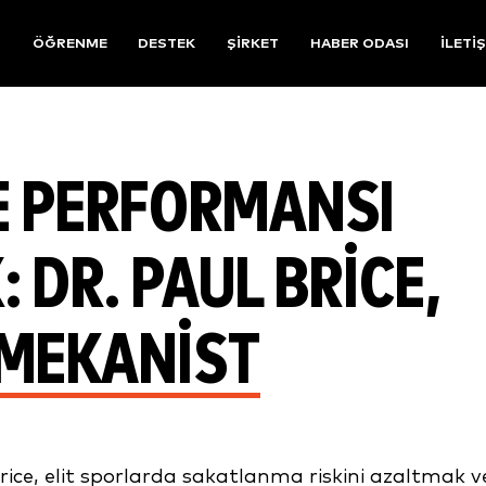
R
ÖĞRENME
DESTEK
ŞIRKET
HABER ODASI
İLETI
E PERFORMANSI
 DR. PAUL BRICE,
MEKANIST
rice, elit sporlarda sakatlanma riskini azaltmak v