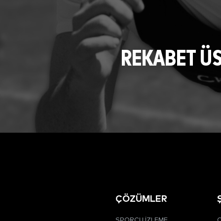
REKABET Ü
ÇÖZÜMLER
SPORCU İZLEME
C