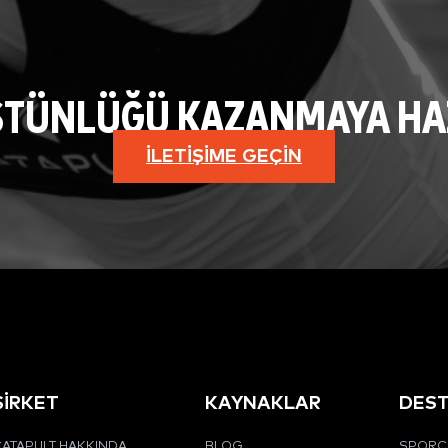
STÜNLÜĞÜ KAZANMAYA HAZI
İLETIŞIME GEÇIN
ŞİRKET
KAYNAKLAR
DES
ATAPULT HAKKINDA
BLOG
SPORCU