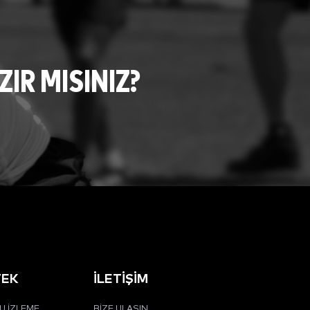
R MISINIZ?
TEK
İLETIŞIM
 İZLEME
BIZE ULAŞIN