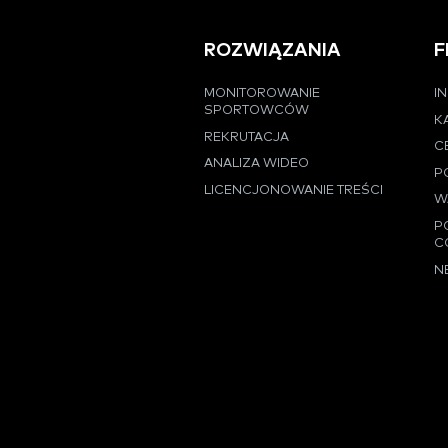
ROZWIĄZANIA
F
MONITOROWANIE
I
SPORTOWCÓW
K
REKRUTACJA
C
ANALIZA WIDEO
P
LICENCJONOWANIE TREŚCI
W
P
C
N