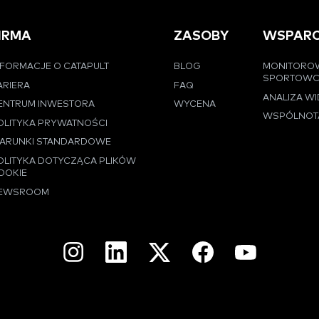
IRMA
ZASOBY
WSPARC
NFORMACJE O CATAPULT
BLOG
MONITORO
SPORTOW
ARIERA
FAQ
ANALIZA W
ENTRUM INWESTORA
WYCENA
WSPÓLNOT
OLITYKA PRYWATNOŚCI
ARUNKI STANDARDOWE
OLITYKA DOTYCZĄCA PLIKÓW
OOKIE
EWSROOM