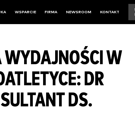
UKA
WSPARCIE
FIRMA
NEWSROOM
KONTAKT
A WYDAJNOŚCI W
OATLETYCE: DR
NSULTANT DS.