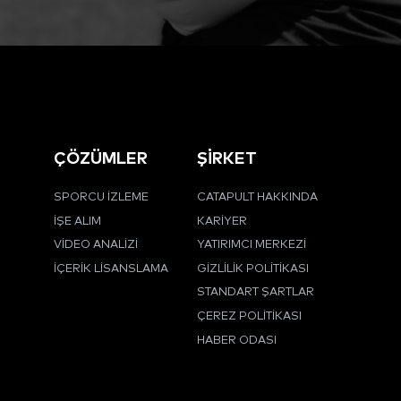
ÇÖZÜMLER
ŞİRKET
SPORCU İZLEME
CATAPULT HAKKINDA
İŞE ALIM
KARIYER
VIDEO ANALIZI
YATIRIMCI MERKEZI
İÇERIK LISANSLAMA
GIZLILIK POLITIKASI
STANDART ŞARTLAR
ÇEREZ POLITIKASI
HABER ODASI