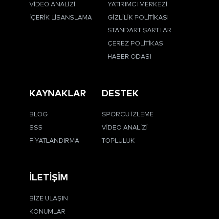
VIDEO ANALIZI
YATIRIMCI MERKEZI
İÇERIK LISANSLAMA
GIZLILIK POLITIKASI
STANDART ŞARTLAR
ÇEREZ POLITIKASI
HABER ODASI
KAYNAKLAR
DESTEK
BLOG
SPORCU İZLEME
SSS
VIDEO ANALIZI
FIYATLANDIRMA
TOPLULUK
İLETIŞIM
BIZE ULAŞIN
KONUMLAR