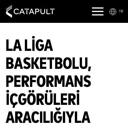
TR
LA LIGA
BASKETBOLU,
PERFORMANS
IÇGÖRÜLERI
ARACILIĞIYLA