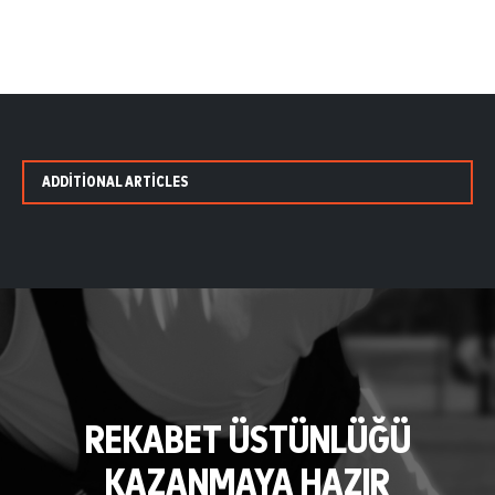
ADDITIONAL ARTICLES
REKABET ÜSTÜNLÜĞÜ
KAZANMAYA HAZIR