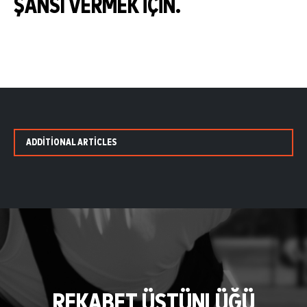
ŞANSI VERMEK IÇIN.
ADDITIONAL ARTICLES
REKABET ÜSTÜNLÜĞÜ