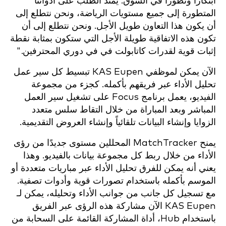
ابتكاراً وتطوراً في السوق.
يمتد الطلب على أدواتنا
المتطورة إلى جميع مستويات الرياضة، ونحن نتطلع إلى
أن يكون هذا التعاون طويل الأجل.
ونحن نتطلع إلى أن
تكون هذه الاتفاقية طويلة الأجل التي ستكون بمثابة نقطة
إثبات قوية لقدرات كاتابولت في
في
دوري المحترفين."
الآن يمكن لموظفي KAS Eupen تبسيط كل سير عمل
تحليل الأداء عبر فريقهم بأكمله. كجزء من مجموعة
الفيديو، يعمل برنامج Focus على تشغيل سير العمل
المباشر وبعد المباراة من خلال التقاط سلس متعدد
الزوايا وإنشاء البيانات تلقائياً وإنشاء العروض التقديمية.
يمنح MatchTracker المحللين مستوى جديدًا من رؤى
الأداء من خلال ربط كل مجموعة بيانات بالفيديو. وهذا
يعني أنه يمكن للفرق تحليل الأداء عبر مباريات متعددة أو
الموسم بأكمله باستخدام تصورات قوية وأدوات تصفية.
مع تسجيل كل جانب من جوانب الأداء وتحليله، يمكن لـ
KAS Eupen الآن مشاركة هذه الرؤى عبر الفريق
باستخدام Hub، أداة المشاركة القائمة على السحابة من