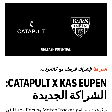
انقر هنا
لإشراك فريقك مع كاتابولت.
CATAPULT X KAS EUPEN:
الشراكة الجديدة
سيُستخدم برنامج MatchTracker وFocus وHub في