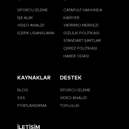
SPORCU İZLEME
CATAPULT HAKKINDA
İŞE ALIM
KARIYER
VIDEO ANALIZI
YATIRIMCI MERKEZI
İÇERIK LISANSLAMA
GIZLILIK POLITIKASI
STANDART ŞARTLAR
ÇEREZ POLITIKASI
HABER ODASI
KAYNAKLAR
DESTEK
BLOG
SPORCU İZLEME
SSS
VIDEO ANALIZI
FIYATLANDIRMA
TOPLULUK
İLETIŞIM