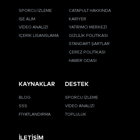
SPORCU İZLEME
CATAPULT HAKKINDA
İŞE ALIM
KARIYER
VIDEO ANALIZI
YATIRIMCI MERKEZI
İÇERIK LISANSLAMA
GIZLILIK POLITIKASI
STANDART ŞARTLAR
ÇEREZ POLITIKASI
HABER ODASI
KAYNAKLAR
DESTEK
BLOG
SPORCU İZLEME
SSS
VIDEO ANALIZI
FIYATLANDIRMA
TOPLULUK
İLETIŞIM