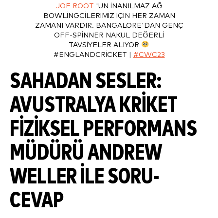
JOE ROOT
'UN INANILMAZ AĞ
BOWLINGCILERIMIZ IÇIN HER ZAMAN
ZAMANI VARDIR. BANGALORE'DAN GENÇ
OFF-SPINNER NAKUL DEĞERLI
TAVSIYELER ALIYOR
#ENGLANDCRICKET |
#CWC23
SAHADAN SESLER:
AVUSTRALYA KRIKET
FIZIKSEL PERFORMANS
MÜDÜRÜ ANDREW
WELLER ILE SORU-
CEVAP