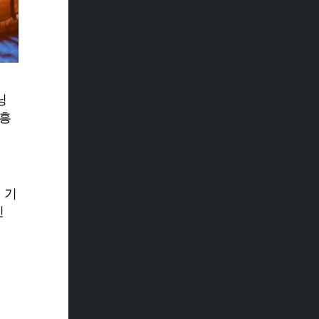
닝
 흥
 기
인