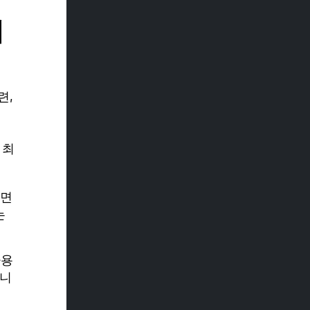
게
련,
 최
라면
는
사용
합니