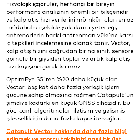
Fizyolojik içgörüler, herhangi bir bireyin
performans analizinin önemli bir bileşenidir
ve kalp atış hızı verilerini mümkün olan en az
müdahaleci şekilde yakalama yeteneği,
antrenörlerin harici antrenman yüküne karşı
iç tepkileri incelemesine olanak tanır. Vector,
kalp atış hızını doğrudan birinci sınıf, sensöre
gömülü bir giysiden toplar ve artık kalp atış
hızı kayışına gerek kalmaz.
OptimEye S5'ten %20 daha küçük olan
Vector, beş kat daha fazla yerleşik işlem
gücüne sahip olmasına rağmen Catapult'un
şimdiye kadarki en küçük GNSS cihazıdır. Bu
güç, canlı algoritmalar, iletişim ve gelişmiş
işlevsellik için daha fazla kapasite sağlar.
Catapult Vector hakkında daha fazla bilgi
edinmek ve sporcu takibinizi nasıl bir üst