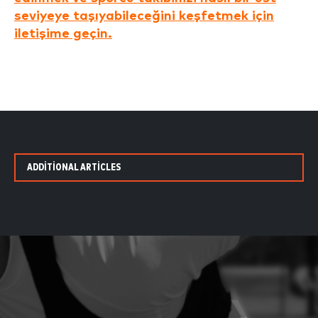
seviyeye taşıyabileceğini keşfetmek için
iletişime geçin.
ADDITIONAL ARTICLES