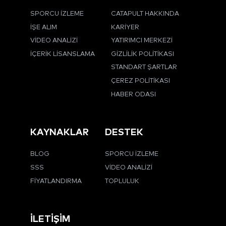
SPORCU İZLEME
CATAPULT HAKKINDA
İŞE ALIM
KARIYER
VIDEO ANALIZI
YATIRIMCI MERKEZI
İÇERIK LISANSLAMA
GIZLILIK POLITIKASI
STANDART ŞARTLAR
ÇEREZ POLITIKASI
HABER ODASI
KAYNAKLAR
DESTEK
BLOG
SPORCU İZLEME
SSS
VIDEO ANALIZI
FIYATLANDIRMA
TOPLULUK
İLETIŞIM